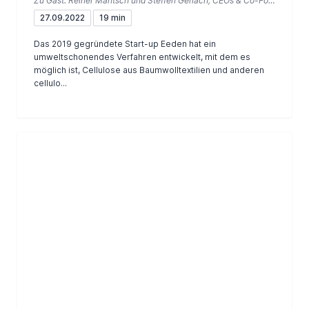
Zu Gast: Reiner Mantsch und Steffen Gerlach, CEOs & Co-Founder von Eeden GerMan
Verfahren von Eeden GerMan möglich
27.09.2022
19 min
Das 2019 gegründete Start-up Eeden hat ein
umweltschonendes Verfahren entwickelt, mit dem es
möglich ist, Cellulose aus Baumwolltextilien und anderen
cellulo...