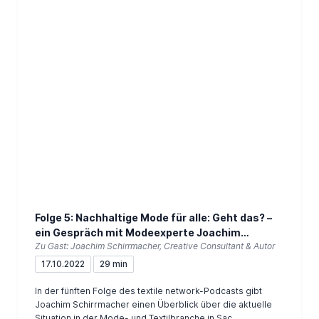
Folge 5: Nachhaltige Mode für alle: Geht das? –
ein Gespräch mit Modeexperte Joachim
Zu Gast: Joachim Schirrmacher, Creative Consultant & Autor
Schirrmacher
17.10.2022
29 min
In der fünften Folge des textile network-Podcasts gibt
Joachim Schirrmacher einen Überblick über die aktuelle
Situation in der Mode- und Textilbranche in Sac...